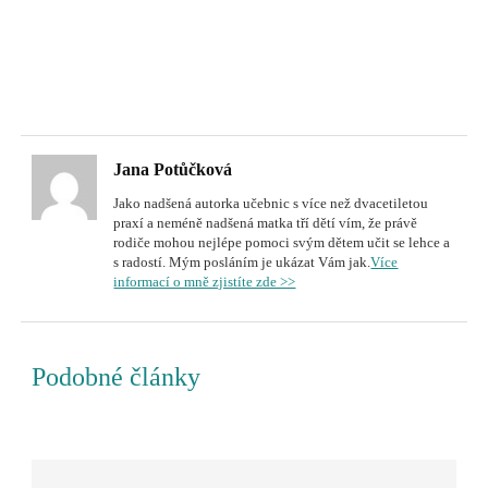
Jana Potůčková
Jako nadšená autorka učebnic s více než dvacetiletou
praxí a neméně nadšená matka tří dětí vím, že právě
rodiče mohou nejlépe pomoci svým dětem učit se lehce a
s radostí. Mým posláním je ukázat Vám jak.
Více
informací o mně zjistíte zde >>
Podobné články