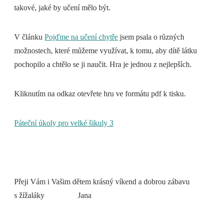
takové, jaké by učení mělo být.
V článku
Pojďme na učení chytře
jsem psala o různých
možnostech, které můžeme využívat, k tomu, aby dítě látku
pochopilo a chtělo se ji naučit. Hra je jednou z nejlepších.
Kliknutím na odkaz otevřete hru ve formátu pdf k tisku.
Páteční úkoly pro velké šikuly 3
Přeji Vám i Vašim dětem krásný víkend a dobrou zábavu
s žížaláky Jana