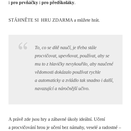
i
pro prvňáčky
i
pro předškoláky
.
STÁHNĚTE SI HRU ZDARMA a můžete hrát.
To, co se dítě naučí, je třeba stále
procvičovat, upevňovat, používat, aby se
mu to z hlavičky nevykouřilo, aby naučené
vědomosti dokázalo používat rychle
a automaticky a zvládlo tak snadno i další,
navazující a náročnější učivo.
A právě zde jsou hry a zábavné úkoly ideální. Učení
a procvičování hrou je učení bez námahy, veselé a radostné –