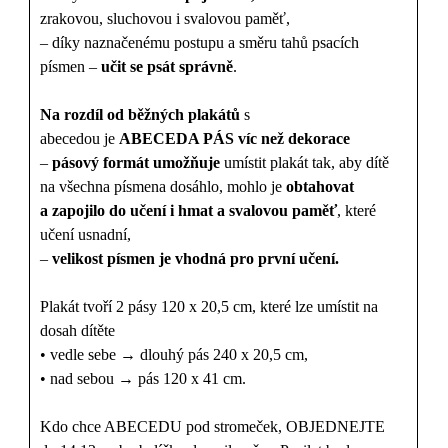
zrakovou, sluchovou i svalovou paměť,
– díky naznačenému postupu a směru tahů psacích
písmen –
učit se psát správně
.
Na rozdíl od běžných plakátů
s
abecedou je
ABECEDA PÁS
víc než dekorace
–
pásový formát
umožňuje
umístit plakát tak, aby dítě
na všechna písmena dosáhlo, mohlo je
obtahovat
a zapojilo do učení i hmat a svalovou paměť
, které
učení usnadní,
–
velikost písmen je vhodná pro první učení.
Plakát tvoří 2 pásy 120 x 20,5 cm, které lze umístit na
dosah dítěte
• vedle sebe → dlouhý pás 240 x 20,5 cm,
• nad sebou → pás 120 x 41 cm.
Kdo chce ABECEDU pod stromeček, OBJEDNEJTE