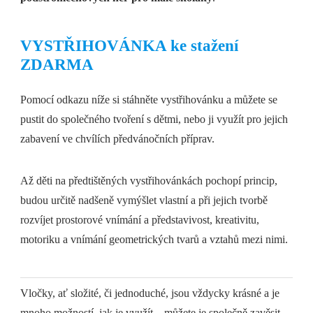
VYSTŘIHOVÁNKA ke stažení
ZDARMA
Pomocí odkazu níže si stáhněte vystřihovánku a můžete se
pustit do společného tvoření s dětmi, nebo ji využít pro jejich
zabavení ve chvílích předvánočních příprav.
Až děti na předtištěných vystřihovánkách pochopí princip,
budou určitě nadšeně vymýšlet vlastní a při jejich tvorbě
rozvíjet prostorové vnímání a představivost, kreativitu,
motoriku a vnímání geometrických tvarů a vztahů mezi nimi.
Vločky, ať složité, či jednoduché, jsou vždycky krásné a je
mnoho možností, jak je využít – můžete je společně zavěsit