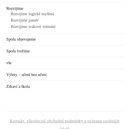
Rozvíjíme
Rozvíjíme logické myšlení
Rozvíjíme paměť
Rozvíjíme zrakové vnímání
Spolu objevujeme
Spolu tvoříme
vše
Výlety – učení bez učení
Zdraví a škola
Kontakt, všeobecné obchodní podmínky a ochrana osobních
údajů