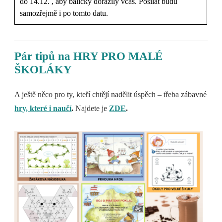
do 14.12. , aby balíčky dorazily včas. Posilat budu
samozřejmě i po tomto datu.
Pár tipů na HRY PRO MALÉ
ŠKOLÁKY
A ještě něco pro ty, kteří chtějí nadělit úspěch – třeba zábavné
hry, které i naučí
.
Najdete je
ZDE
.