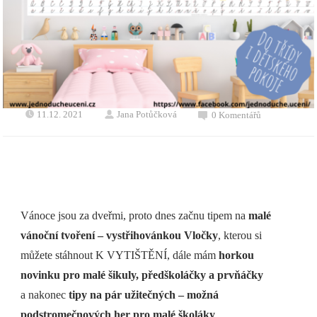
11.12. 2021
Jana Potůčková
0 Komentářů
Vánoce jsou za dveřmi, proto dnes začnu tipem na
malé
vánoční tvoření –
vystřihovánkou Vločky
, kterou si
můžete stáhnout K VYTIŠTĚNÍ, dále mám
horkou
novinku pro malé šikuly, předškoláčky a prvňáčky
a nakonec
tipy na pár užitečných – možná
podstromečnových her pro malé školáky
.