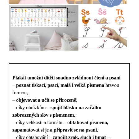
Plakát umožní dítěti snadno zvládnout čtení a psaní
–
poznat tiskací, psací, malá i velká písmena
hravou
formou,
–
objevovat a učit se přirozeně
,
– díky obrázkům –
spojit hlásku na začátku
zobrazených slov s písmenem
,
– díky velikosti a formátu –
obtahovat písmena,
zapamatovat si je a připravit se na psaní
,
– díky obtahování –
zapojit zrak, sluch i hmat
–