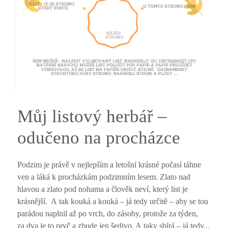
Můj listový herbář –
odučeno na procházce
Podzim je právě v nejlepším a letošní krásné počasí táhne
ven a láká k procházkám podzimním lesem. Zlato nad
hlavou a zlato pod nohama a člověk neví, který list je
krásnější. A tak kouká a kouká – já tedy určitě – aby se tou
parádou naplnil až po vrch, do zásoby, protože za týden,
za dva je to pryč a zbude jen šedivo. A taky sbírá – já tedy...