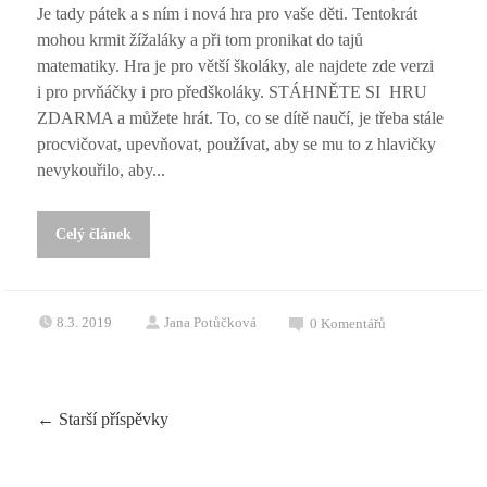
Je tady pátek a s ním i nová hra pro vaše děti. Tentokrát
mohou krmit žížaláky a při tom pronikat do tajů
matematiky. Hra je pro větší školáky, ale najdete zde verzi
i pro prvňáčky i pro předškoláky. STÁHNĚTE SI HRU
ZDARMA a můžete hrát. To, co se dítě naučí, je třeba stále
procvičovat, upevňovat, používat, aby se mu to z hlavičky
nevykouřilo, aby...
Celý článek
8.3. 2019
Jana Potůčková
0
Komentářů
←
Starší příspěvky