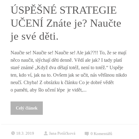
ÚSPĚŠNÉ STRATEGIE
UČENÍ Znáte je? Naučte
je své děti.
Naučte se! Naučte se! Naučte se! Ale jak??!! To, že se mají
něco naučit, slýchají děti denně. Vědí ale jak? I tady platí
staré známé „Když dva dělají totéž, není to totéž.“ Uspěje
ten, kdo ví, jak na to. Ovšem jak se učit, nás většinou nikdo
neučí. Chyba! Z obrázku k článku Co je dobré vědět
o paměti, aby šlo učení lépe je vidět,...
Celý článek
18.3. 2019
Jana Potůčková
0
Komentářů