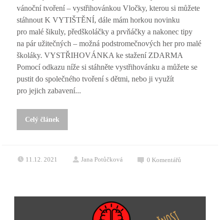
vánoční tvoření – vystřihovánkou Vločky, kterou si můžete
stáhnout K VYTIŠTĚNÍ, dále mám horkou novinku
pro malé šikuly, předškoláčky a prvňáčky a nakonec tipy
na pár užitečných – možná podstromečnových her pro malé
školáky. VYSTŘIHOVÁNKA ke stažení ZDARMA
Pomocí odkazu níže si stáhněte vystřihovánku a můžete se
pustit do společného tvoření s dětmi, nebo ji využít
pro jejich zabavení...
Celý článek
11.12. 2021
Jana Potůčková
0
Komentářů