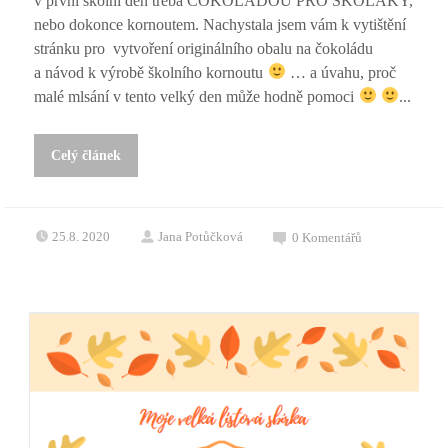
v první školní den třeba ČOKOLÁDOU PRO ŠKOLÁKY,
nebo dokonce kornoutem. Nachystala jsem vám k vytištění
stránku pro vytvoření originálního obalu na čokoládu
a návod k výrobě školního kornoutu
… a úvahu, proč
malé mlsání v tento velký den může hodně pomoci
...
Celý článek
25.8. 2020
Jana Potůčková
0
Komentářů