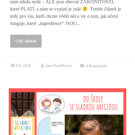
nám nikdo nedá – ALE jsou obecné ZÁKONITOSTI,
které PLATÍ, a nám se vyplatí je znát
Tenhle článek je
tedy pro vás, kteří chcete vědět něco víc o tom, jak učení
funguje, které „ingredience“ JSOU...
Celý článek
9.9. 2020
Jana Potůčková
0
Komentářů