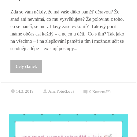
Zdá se vám někdy, že má vaše dítko paměť děravou? Že
snad ani nevnímá, co mu vysvětlujete? Že polovinu z toho,
co se naučí, se mu z hlavy zase vykouří? Takový pocit
máme občas asi každý – a nejen u dětí. Co s tím? Tak jako
na všechno – i na zlepšování paměti a tím i možnost učit se
snadněji a lépe – existují postupy...
Celý článek
14.3. 2019
Jana Potůčková
0
Komentářů