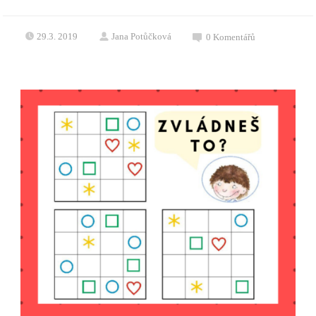
29.3. 2019
Jana Potůčková
0
Komentářů