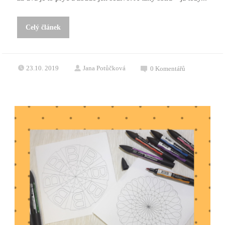
Celý článek
23.10. 2019
Jana Potůčková
0
Komentářů