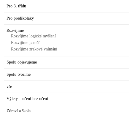
Pro 3. třídu
Pro předškoláky
Rozvíjíme
Rozvíjíme logické myšlení
Rozvíjíme paměť
Rozvíjíme zrakové vnímání
Spolu objevujeme
Spolu tvoříme
vše
Výlety – učení bez učení
Zdraví a škola