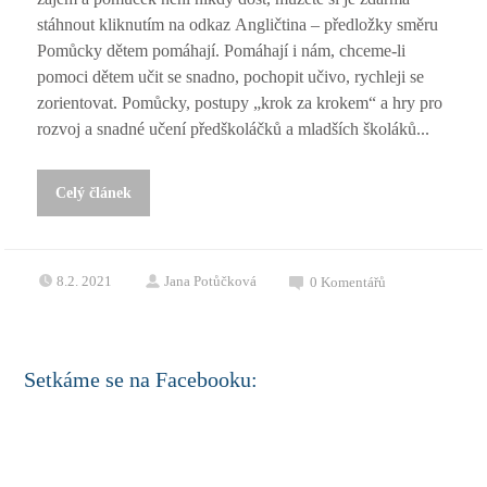
stáhnout kliknutím na odkaz Angličtina – předložky směru
Pomůcky dětem pomáhají. Pomáhají i nám, chceme-li
pomoci dětem učit se snadno, pochopit učivo, rychleji se
zorientovat. Pomůcky, postupy „krok za krokem“ a hry pro
rozvoj a snadné učení předškoláčků a mladších školáků...
Celý článek
8.2. 2021
Jana Potůčková
0
Komentářů
Setkáme se na Facebooku: