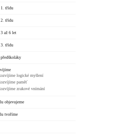
 1. třídu
 2. třídu
 3 až 6 let
 3. třídu
 předškoláky
víjíme
ozvíjíme logické myšlení
ozvíjíme paměť
ozvíjíme zrakové vnímání
lu objevujeme
lu tvoříme