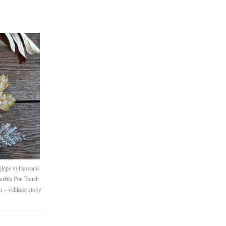
ejlépe vylisované-
oužila Pen Touch
 – velikost stopy