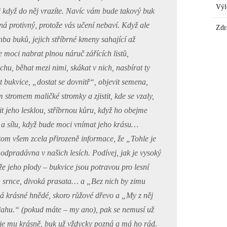
Výl
i když do něj vrazíte. Navíc vám bude takový buk
ná protivný, protože vás učení nebaví. Když ale
Zdr
nba buků, jejich stříbrné kmeny sahající až
e moci nabrat plnou náruč zářících listů,
chu, běhat mezi nimi, skákat v nich, nasbírat ty
t bukvice, „dostat se dovnitř“, objevit semena,
 stromem maličké stromky a zjistit, kde se vzaly,
t jeho lesklou, stříbrnou kůru, když ho obejme
st a sílu, když bude moci vnímat jeho krásu…
tom všem zcela přirozeně informace, že „Tohle je
 odpradávna v našich lesích. Podívej, jak je vysoký
 že jeho plody – bukvice jsou potravou pro lesní
y, srnce, divoká prasata… a „Bez nich by zimu
má krásné hnědé, skoro růžové dřevo a „My z něj
ahu.“ (pokud máte – my ano), pak se nemusí už
, je mu krásně, buk už vždycky pozná a má ho rád.