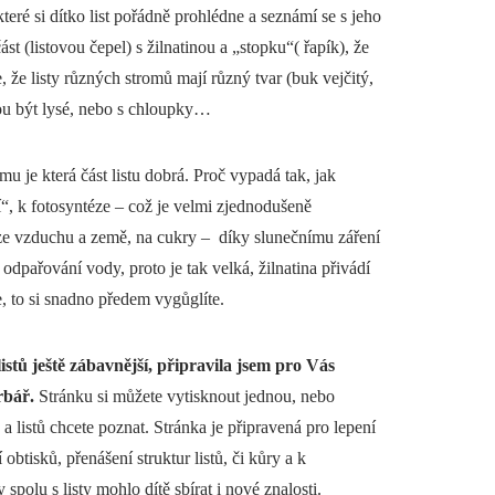
které si dítko list pořádně prohlédne a seznámí se s jeho
ást (listovou čepel) s žilnatinou a „stopku“( řapík), že
e, že listy různých stromů mají různý tvar (buk vejčitý,
hou být lysé, nebo s chloupky…
mu je která část listu dobrá. Proč vypadá tak, jak
“, k fotosyntéze – což je velmi zjednodušeně
a ze vzduchu a země, na cukry – díky slunečnímu záření
 odpařování vody, proto je tak velká, žilnatina přivádí
e, to si snadno předem vygůglíte.
stů ještě zábavnější, připravila jsem pro Vás
rbář.
Stránku si můžete vytisknout jednou, nebo
a listů chcete poznat. Stránka je připravená pro lepení
 obtisků, přenášení struktur listů, či kůry a k
polu s listy mohlo dítě sbírat i nové znalosti.