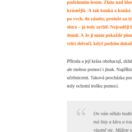
podzimním lesem. Zlato nad hlavo
krásnější. A tak kouká a kouká –
po vrch, do zásoby, protože za tý
sbírá – já tedy určitě. Nejraděj
domů. A že jí mám pokaždé plnou
velcí sběrači, když podzim doká
Příroda a její krása obohacují, zklid
ale mohou pomoci i jinak. Napříkl
učebnicemi. Taková procházka po
tedy ochotní trošku pomoci.
On vám někdo hodiny
má listy a kůru a tv
vlastně nic. Můžete 