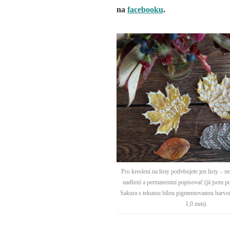
na
facebooku
.
Pro kreslení na listy potřebujete jen listy – n
nadšení a permanentní popisovač (já jsem p
Sakura s tekutou bílou pigmentovanou barvou
1,0 mm).