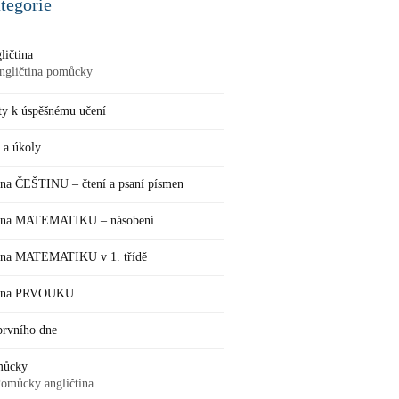
tegorie
ličtina
ngličtina pomůcky
ty k úspěšnému učení
 a úkoly
 na ČEŠTINU – čtení a psaní písmen
 na MATEMATIKU – násobení
 na MATEMATIKU v 1. třídě
k na PRVOUKU
prvního dne
můcky
omůcky angličtina