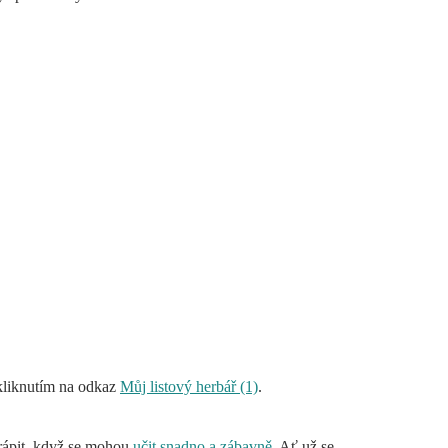
 kliknutím na odkaz
Můj listový herbář (1)
.
trápit, když se mohou
učit snadno a zábavně
. Ať už se