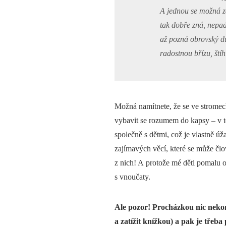
A jednou se možná za
tak dobře zná, nepad
až pozná obrovský du
radostnou břízu, ští
Možná namítnete, že se ve strome
vybavit se rozumem do kapsy – v t
společně s dětmi, což je vlastně úža
zajímavých věcí, které se může člo
z nich! A protože mé děti pomalu o
s vnoučaty.
Ale pozor! Procházkou nic nekon
a zatížit knížkou) a pak je třeb