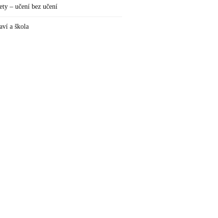
ety – učení bez učení
aví a škola