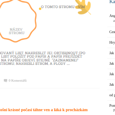
Ka
Ang
a
Ces
Hry
Jak
Jak
Jak
0 Komentářů
Ja
od 
Po
etošní krásné počasí táhne ven a láká k procházkám
P