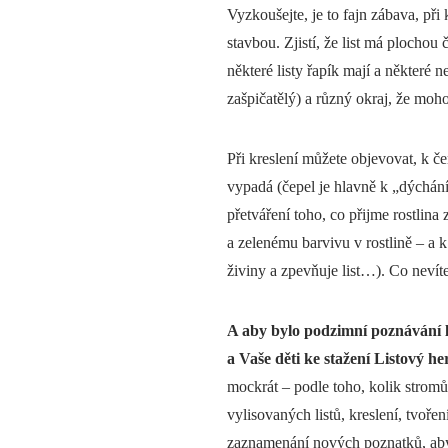
Vyzkoušejte, je to fajn zábava, při 
stavbou. Zjistí, že list má plochou č
některé listy řapík mají a některé n
zašpičatělý) a různý okraj, že mo
Při kreslení můžete objevovat, k če
vypadá (čepel je hlavně k „dýchání
přetváření toho, co přijme rostlin
a zelenému barvivu v rostlině – a k
živiny a zpevňuje list…). Co nevít
A aby bylo podzimní poznávání li
a Vaše děti ke stažení Listový he
mockrát – podle toho, kolik stromů 
vylisovaných listů, kreslení, tvoření
zaznamenání nových poznatků, aby s