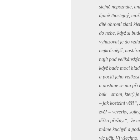
stejně nepoznáte, an
úplně lhostejný, mož
dítě ohromí zlatá kle
do nebe, když si bud
vyhazovat je do vzdu
nejkrásnější, nasbíra
najít pod velikánským
když bude moci hladi
a pocítí jeho veliko
a dostane se mu při 
buk – strom, který je
– jak kostelní věž!“,
zvěř – veverky, sojk
těžko přežily.“, že 
máme kuchyň a podl
víc učit. Ví všechno