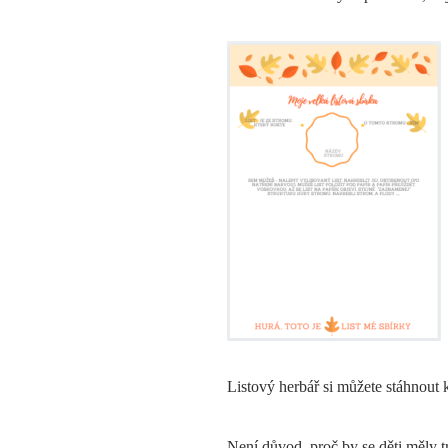
Listový herbář si můžete stáhnout
Není důvod, proč by se děti měly 