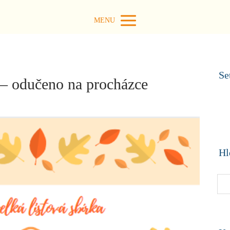
MENU
Se
 – odučeno na procházce
Hl