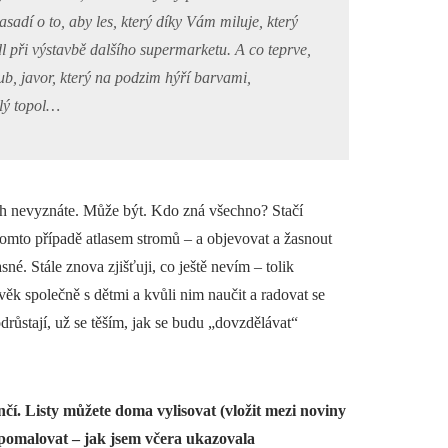
sadí o to, aby les, který díky Vám miluje, který
l při výstavbě dalšího supermarketu. A co teprve,
b, javor, který na podzim hýří barvami,
hlý topol…
ch nevyznáte. Může být. Kdo zná všechno? Stačí
omto případě atlasem stromů – a objevovat a žasnout
sné. Stále znova zjišťuji, co ještě nevím – tolik
věk společně s dětmi a kvůli nim naučit a radovat se
drůstají, už se těším, jak se budu „dovzdělávat“
čí. Listy můžete doma vylisovat (vložit mezi noviny
a pomalovat – jak jsem včera ukazovala