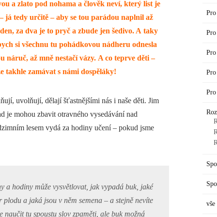
u a zlato pod nohama a člověk neví, který list je
Pro
 já tedy určitě – aby se tou parádou naplnil až
den, za dva je to pryč a zbude jen šedivo. A taky
Pro
i bych si všechnu tu pohádkovou nádheru odnesla
Pro
 náruč, až mně nestačí vázy. A co teprve děti –
že takhle zamávat s námi dospěláky!
Pro
Pro
ňují, uvolňují, dělají šťastnějšími nás i naše děti. Jim
Roz
ad je mohou zbavit otravného vysedávání nad
R
dzimním lesem vydá za hodiny učení – pokud jsme
R
R
Spo
Spo
 a hodiny může vysvětlovat, jak vypadá buk, jaké
ar plodu a jaká jsou v něm semena – a stejně nevíte
vše
se naučit tu spoustu slov zpaměti, ale buk možná