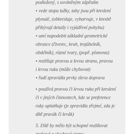
podložený, s uvolněným zápěstím
• vede stopu tužky, tahy jsou při kreslení
plynulé, (obkresluje, vybarvuje, v kresbě
přibývají detaily i vyjádření pohybu)
• umí napodobit základní geometrické
obrazce (čtverec, kruh, trojúhelník,
obdélník), různé tvary, (popř. písmena)
• rozlišuje pravou a levou stranu, pravou
i levou ruku (může chybovat)
• řadí zpravidla prvky zleva doprava
• používá pravou či levou ruku při kreslení
či v jiných činnostech, kde se preference
ruky uplatňuje (je zpravidla zřejmé, zda je
dítě pravák či levák)
5. Dítě by mělo být schopné rozlišovat
zrakové a sluchové vjemy