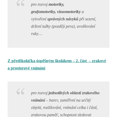
pro rozvoj
motoriky,
grafomotoriky,
vizuomotoriky
a
vytvoření
správných návyků
při sezení,
držení tužky (později pera), uvolňování
ruky…
Z předškoláčka úspěšným školákem – 2. část – zrakové
a prostorové vnímání
pro rozvoj
jednotlivých oblastí zrakového
vnímání
– barev, zaměření na určitý
objekt, rozlišování, vnímání celku i částí,
zrakovou paměť, schopnost sledovat