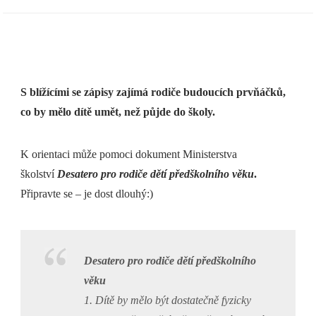
S blížícími se zápisy zajímá rodiče budoucích prvňáčků,
co by mělo dítě umět, než půjde do školy.
K orientaci může pomoci dokument Ministerstva
školství
Desatero pro rodiče dětí předškolního věku
.
Připravte se – je dost dlouhý:)
Desatero pro rodiče dětí předškolního
věku
1. Dítě by mělo být dostatečně fyzicky