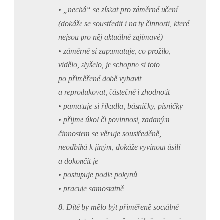
• „nechá“ se získat pro záměrné učení
(dokáže se soustředit i na ty činnosti, které
nejsou pro něj aktuálně zajímavé)
• záměrně si zapamatuje, co prožilo,
vidělo, slyšelo, je schopno si toto
po přiměřené době vybavit
a reprodukovat, částečně i zhodnotit
• pamatuje si říkadla, básničky, písničky
• přijme úkol či povinnost, zadaným
činnostem se věnuje soustředěně,
neodbíhá k jiným, dokáže vyvinout úsilí
a dokončit je
• postupuje podle pokynů
• pracuje samostatně
8. Dítě by mělo být přiměřeně sociálně