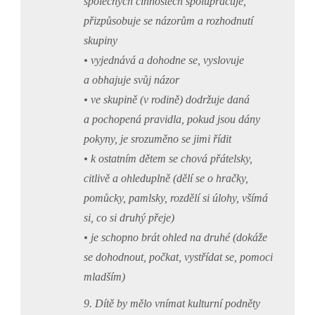
společných činnostech spolupracuje,
přizpůsobuje se názorům a rozhodnutí
skupiny
• vyjednává a dohodne se, vyslovuje
a obhajuje svůj názor
• ve skupině (v rodině) dodržuje daná
a pochopená pravidla, pokud jsou dány
pokyny, je srozuměno se jimi řídit
• k ostatním dětem se chová přátelsky,
citlivě a ohleduplně (dělí se o hračky,
pomůcky, pamlsky, rozdělí si úlohy, všímá
si, co si druhý přeje)
• je schopno brát ohled na druhé (dokáže
se dohodnout, počkat, vystřídat se, pomoci
mladším)
9. Dítě by mělo vnímat kulturní podněty