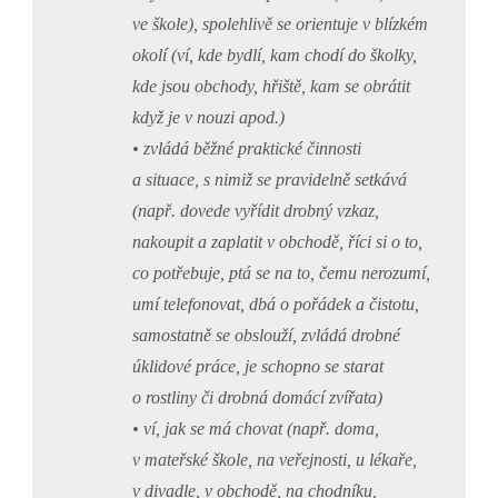
ve škole), spolehlivě se orientuje v blízkém
okolí (ví, kde bydlí, kam chodí do školky,
kde jsou obchody, hřiště, kam se obrátit
když je v nouzi apod.)
• zvládá běžné praktické činnosti
a situace, s nimiž se pravidelně setkává
(např. dovede vyřídit drobný vzkaz,
nakoupit a zaplatit v obchodě, říci si o to,
co potřebuje, ptá se na to, čemu nerozumí,
umí telefonovat, dbá o pořádek a čistotu,
samostatně se obslouží, zvládá drobné
úklidové práce, je schopno se starat
o rostliny či drobná domácí zvířata)
• ví, jak se má chovat (např. doma,
v mateřské škole, na veřejnosti, u lékaře,
v divadle, v obchodě, na chodníku,