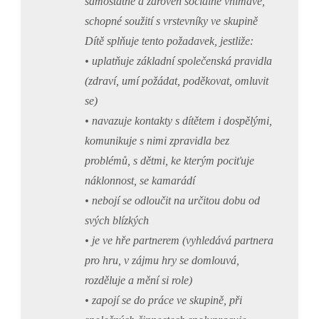
samostatné a zároveň sociálně vnímavé,
schopné soužití s vrstevníky ve skupině
Dítě splňuje tento požadavek, jestliže:
• uplatňuje základní společenská pravidla
(zdraví, umí požádat, poděkovat, omluvit
se)
• navazuje kontakty s dítětem i dospělými,
komunikuje s nimi zpravidla bez
problémů, s dětmi, ke kterým pociťuje
náklonnost, se kamarádí
• nebojí se odloučit na určitou dobu od
svých blízkých
• je ve hře partnerem (vyhledává partnera
pro hru, v zájmu hry se domlouvá,
rozděluje a mění si role)
• zapojí se do práce ve skupině, při