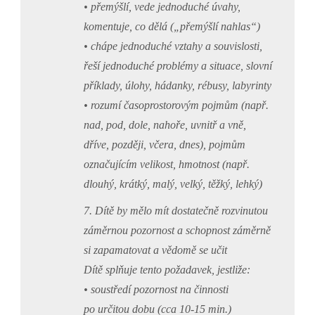
• přemýšlí, vede jednoduché úvahy,
komentuje, co dělá („přemýšlí nahlas“)
• chápe jednoduché vztahy a souvislosti,
řeší jednoduché problémy a situace, slovní
příklady, úlohy, hádanky, rébusy, labyrinty
• rozumí časoprostorovým pojmům (např.
nad, pod, dole, nahoře, uvnitř a vně,
dříve, později, včera, dnes), pojmům
označujícím velikost, hmotnost (např.
dlouhý, krátký, malý, velký, těžký, lehký)
7. Dítě by mělo mít dostatečně rozvinutou
záměrnou pozornost a schopnost záměrně
si zapamatovat a vědomě se učit
Dítě splňuje tento požadavek, jestliže:
• soustředí pozornost na činnosti
po určitou dobu (cca 10-15 min.)