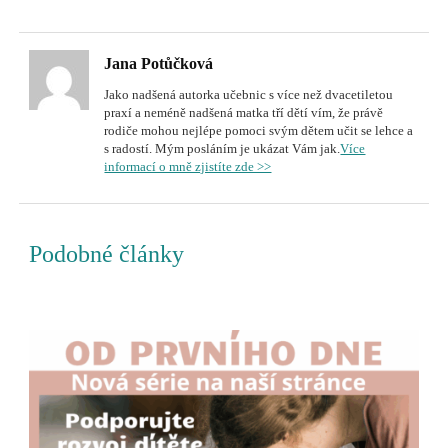
Jana Potůčková
Jako nadšená autorka učebnic s více než dvacetiletou
praxí a neméně nadšená matka tří dětí vím, že právě
rodiče mohou nejlépe pomoci svým dětem učit se lehce a
s radostí. Mým posláním je ukázat Vám jak.
Více
informací o mně zjistíte zde >>
Podobné články