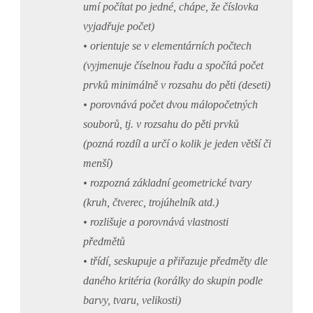
umí počítat po jedné, chápe, že číslovka
vyjadřuje počet)
• orientuje se v elementárních počtech
(vyjmenuje číselnou řadu a spočítá počet
prvků minimálně v rozsahu do pěti (deseti)
• porovnává počet dvou málopočetných
souborů, tj. v rozsahu do pěti prvků
(pozná rozdíl a určí o kolik je jeden větší či
menší)
• rozpozná základní geometrické tvary
(kruh, čtverec, trojúhelník atd.)
• rozlišuje a porovnává vlastnosti
předmětů
• třídí, seskupuje a přiřazuje předměty dle
daného kritéria (korálky do skupin podle
barvy, tvaru, velikosti)