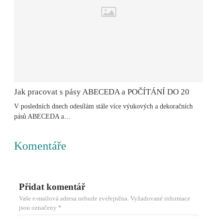
Jak pracovat s pásy ABECEDA a POČÍTÁNÍ DO 20
V posledních dnech odesílám stále více výukových a dekoračních
pásů ABECEDA a…
Komentáře
Přidat komentář
Vaše e-mailová adresa nebude zveřejněna.
Vyžadované informace
jsou označeny
*