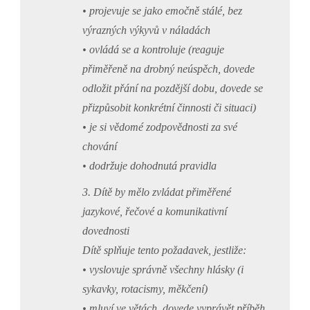
• projevuje se jako emočně stálé, bez
výrazných výkyvů v náladách
• ovládá se a kontroluje (reaguje
přiměřeně na drobný neúspěch, dovede
odložit přání na pozdější dobu, dovede se
přizpůsobit konkrétní činnosti či situaci)
• je si vědomé zodpovědnosti za své
chování
• dodržuje dohodnutá pravidla
3. Dítě by mělo zvládat přiměřené
jazykové, řečové a komunikativní
dovednosti
Dítě splňuje tento požadavek, jestliže:
• vyslovuje správně všechny hlásky (i
sykavky, rotacismy, měkčení)
• mluví ve větách, dovede vyprávět příběh,