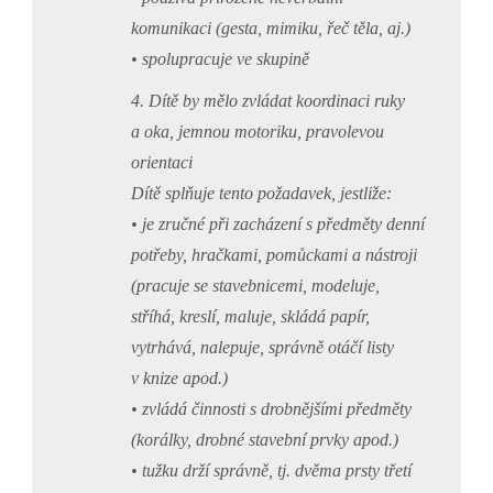
komunikaci (gesta, mimiku, řeč těla, aj.)
• spolupracuje ve skupině
4. Dítě by mělo zvládat koordinaci ruky
a oka, jemnou motoriku, pravolevou
orientaci
Dítě splňuje tento požadavek, jestliže:
• je zručné při zacházení s předměty denní
potřeby, hračkami, pomůckami a nástroji
(pracuje se stavebnicemi, modeluje,
stříhá, kreslí, maluje, skládá papír,
vytrhává, nalepuje, správně otáčí listy
v knize apod.)
• zvládá činnosti s drobnějšími předměty
(korálky, drobné stavební prvky apod.)
• tužku drží správně, tj. dvěma prsty třetí