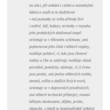
na ulici, při setkání s cizími a neznámými
lidmi) a snaží se to dodržovat
• má poznatky ze světa přírody živé
i neživé, lidí, kultury, techniky v rozsahu
jeho praktických zkušeností (např.
orientuje se v tělesném schématu, umí
pojmenovat jeho části i některé orgány,
rozlišuje pohlaví, ví, kdo jsou členové
rodiny a čím se zabývají, rozlišuje různá
povolání, pomůcky, nástroje, ví, k čemu
jsou peníze, zná jména některých rostlin,
stromů, zvířat a dalších živých tvorů,
orientuje se v dopravních prostředcích,
zná některé technické přístroje), rozumí
běžným okolnostem, dějům, jevům,
situacím, s nimiž se bezprostředně setkává