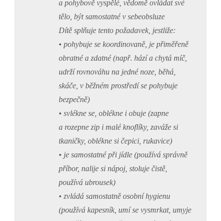
a pohybově vyspělé, vědomě ovládat své
tělo, být samostatné v sebeobsluze
Dítě splňuje tento požadavek, jestliže:
• pohybuje se koordinovaně, je přiměřeně
obratné a zdatné (např. hází a chytá míč,
udrží rovnováhu na jedné noze, běhá,
skáče, v běžném prostředí se pohybuje
bezpečně)
• svlékne se, oblékne i obuje (zapne
a rozepne zip i malé knoflíky, zaváže si
tkaničky, oblékne si čepici, rukavice)
• je samostatné při jídle (používá správně
příbor, nalije si nápoj, stoluje čistě,
používá ubrousek)
• zvládá samostatně osobní hygienu
(používá kapesník, umí se vysmrkat, umyje