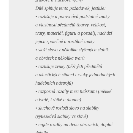
Dítě splňuje tento požadavek, jestliže:
• rozlišuje a porovnává podstatné znaky
a vlastnosti předmětů (barvy, velikost,
tvary, materiál, figuru a pozadí), nachází
jejich společné a rozdílné znaky
• složí slovo z několika slyšených slabik
a obrázek z několika tvarů
• rozlišuje zvuky (běžných předmětů
a akustických situací i zvuky jednoduchých
hudebních nástrojů)
• rozpozná rozdíly mezi hláskami (měkké
a tvrdé, krátké a dlouhé)
• sluchově rozloží slovo na slabiky
(vytleskává slabiky ve slově)
• najde rozdíly na dvou obrazcích, doplní
detaily