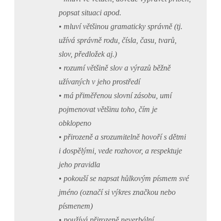
popsat situaci apod.
• mluví většinou gramaticky správně (tj.
užívá správně rodu, čísla, času, tvarů,
slov, předložek aj.)
• rozumí většině slov a výrazů běžně
užívaných v jeho prostředí
• má přiměřenou slovní zásobu, umí
pojmenovat většinu toho, čím je
obklopeno
• přirozeně a srozumitelně hovoří s dětmi
i dospělými, vede rozhovor, a respektuje
jeho pravidla
• pokouší se napsat hůlkovým písmem své
jméno (označí si výkres značkou nebo
písmenem)
• používá přirozeně neverbální