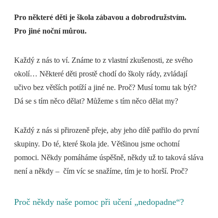
Pro některé děti je škola zábavou a dobrodružstvím.
Pro jiné noční můrou.
Každý z nás to ví. Známe to z vlastní zkušenosti, ze svého
okolí… Některé děti prostě chodí do školy rády, zvládají
učivo bez větších potíží a jiné ne. Proč? Musí tomu tak být?
Dá se s tím něco dělat? Můžeme s tím něco dělat my?
Každý z nás si přirozeně přeje, aby jeho dítě patřilo do první
skupiny. Do té, které škola jde. Většinou jsme ochotní
pomoci. Někdy pomáháme úspěšně, někdy už to taková sláva
není a někdy – čím víc se snažíme, tím je to horší. Proč?
Proč někdy naše pomoc při učení „nedopadne“?