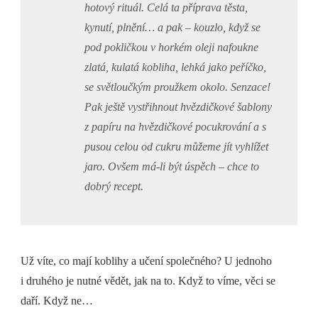
hotový rituál. Celá ta příprava těsta,
kynutí, plnění… a pak – kouzlo, když se
pod pokličkou v horkém oleji nafoukne
zlatá, kulatá kobliha, lehká jako peříčko,
se světloučkým proužkem okolo. Senzace!
Pak ještě vystřihnout hvězdičkové šablony
z papíru na hvězdičkové pocukrování a s
pusou celou od cukru můžeme jít vyhlížet
jaro. Ovšem má-li být úspěch – chce to
dobrý recept.
Už víte, co mají koblihy a učení společného? U jednoho
i druhého je nutné vědět, jak na to. Když to víme, věci se
daří. Když ne…