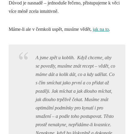
Důvod je nasnadě – jednoduše řečeno, přistupujeme k věci
více méně zcela intuitivně.
Máme-li ale v čemkoli uspět, musíme vědět,
jak na to
.
A jsme zpět u koblih. Když chceme, aby
se povedly, musíme znát recept – vědět, co
máme dát a kolik dát, co a kdy udělat. Co
s čím smíchat jako první a co přidat až
později. Jak míchat a jak dlouho míchat,
jak dlouho trpělivě čekat. Musíme znát
optimální podmínky pro kynutí i pro
smažení – a podle toho postupovat. Těsto
prostě nenakyne, nepřidáme-li kvasnice.
Nenakyne, když ho láskyplně a dokonale