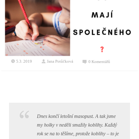
5.3. 2019
Jana Potůčková
0 Komentářů
Dnes končí letošní masopust. A tak jsme
my holky v neděli smažily koblihy. Každý
rok se na to těšíme, protože koblihy – to je