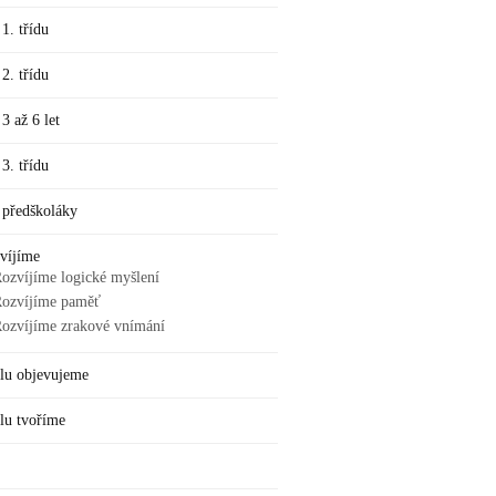
 1. třídu
 2. třídu
 3 až 6 let
 3. třídu
 předškoláky
víjíme
ozvíjíme logické myšlení
ozvíjíme paměť
ozvíjíme zrakové vnímání
lu objevujeme
lu tvoříme