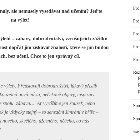
Pro
znaly, ale nemusely vysedávat nad učením? Jeďte
na výlet!
Pro
Pro
ýletů – zábavy, dobrodružství, vzrušujících zážitků
Pro
nost dopřát jim získávat znalosti, které se jim budou
h, bez učení. Chce to jen správný cíl.
Pro
Roz
R
R
výlety. Představují dobrodružství, lákavý příslib
R
, kouzelná nová místa, nečekané objevy, inspiraci,
sme spolu, zábavu… Ať vyrážíme jen kousek, nebo
Spo
ek je vždycky stejný – to senzační šimrání v břiše –
Spo
 nového, skvělého, úžasného, něčeho, co nás
.
vše