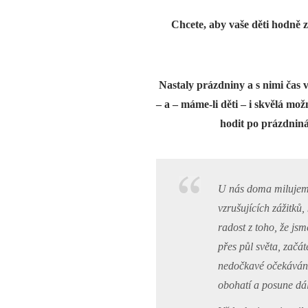
Chcete, aby vaše děti hodně 
Nastaly prázdniny a s nimi čas v
– a – máme-li děti – i skvělá mož
hodit po prázdninác
U nás doma milujeme 
vzrušujících zážitků
radost z toho, že j
přes půl světa, začát
nedočkavé očekávání
obohatí a posune dál