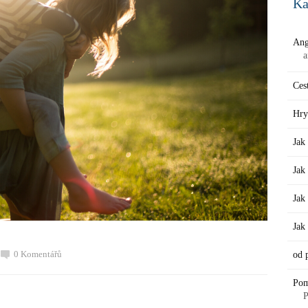
Ka
Ang
a
Ces
Hry
Jak
Jak
Jak
Ja
0 Komentářů
od 
Po
P