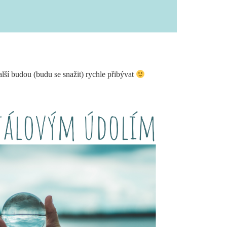
lší budou (budu se snažit) rychle přibývat