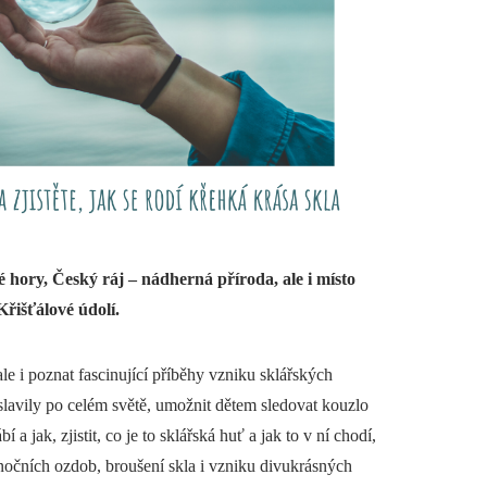
 hory, Český ráj – nádherná příroda, ale i místo
Křišťálové údolí.
le i poznat fascinující příběhy vzniku sklářských
oslavily po celém světě, umožnit dětem sledovat kouzlo
í a jak, zjistit, co je to sklářská huť a jak to v ní chodí,
nočních ozdob, broušení skla i vzniku divukrásných