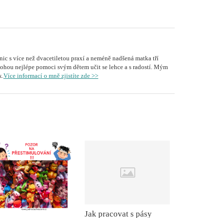
ic s více než dvacetiletou praxí a neméně nadšená matka tří
mohou nejlépe pomoci svým dětem učit se lehce a s radostí. Mým
k.
Více informací o mně zjistíte zde >>
Jak pracovat s pásy