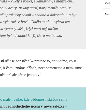
vala – výlety s rodiči, s kamarády, s manželem…
Výl
ily dcery, získaly další, nový rozměr. Staly se
Zdr
aučit prakticky cokoli – snadno a dokonale… a být
) a výborně se bavit. Chtělo to ale – vybrat ten
la výzva (zvlášť, když mezi nejstarším
m bylo dvanáct let:)), která mě bavila.
í učit se bez učení – protože to, co vidíme, co si
 to, k čemu známe příběh, nezapomeneme a nemusíme
 některé ale přece jenom víc.
o malé i velké, kde vědomosti skáčou samy
ách Jednoduchého učení v nové záložce –