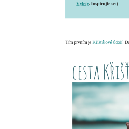
Výlety
.
Inspirujte se:)
Tím prvním je
Křišťálové údolí.
Da