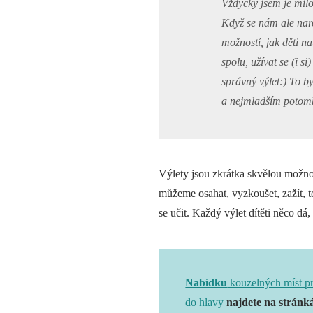
Vždycky jsem je milo
Když se nám ale narod
možností, jak děti n
spolu, užívat se (i si
správný výlet:) To by
a nejmladším potomke
Výlety jsou zkrátka skvělou možnost
můžeme osahat, vyzkoušet, zažít,
se učit. Každý výlet dítěti něco dá,
Nabídku
kouzelných míst pr
do hlavy
najdete na stránk