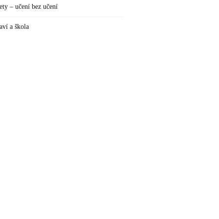
ety – učení bez učení
aví a škola