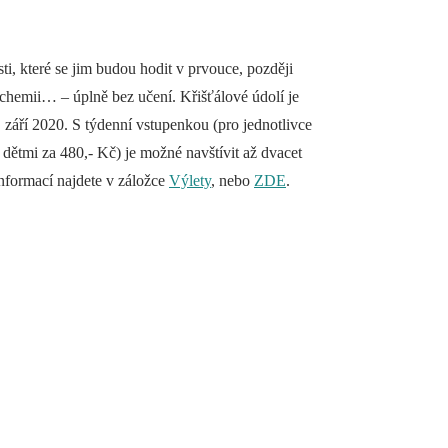
i, které se jim budou hodit v prvouce, později
v chemii… – úplně bez učení. Křišťálové údolí je
. září 2020. S týdenní vstupenkou (pro jednotlivce
 dětmi za 480,- Kč) je možné navštívit až dvacet
nformací najdete v záložce
Výlety
, nebo
ZDE
.