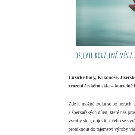
Lužické hory, Krkonoše, Jizerské
zrození českého skla – kouzelné 
Zde je možné toulat se po horách, a
a šperkařských dílen, které nás pr
výroby skla, objevit, z čeho se vyráb
proniknout do tajemství výroby vá