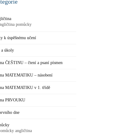
tegorie
ličtina
ngličtina pomůcky
ty k úspěšnému učení
 a úkoly
 na ČEŠTINU – čtení a psaní písmen
 na MATEMATIKU – násobení
 na MATEMATIKU v 1. třídě
k na PRVOUKU
prvního dne
můcky
omůcky angličtina