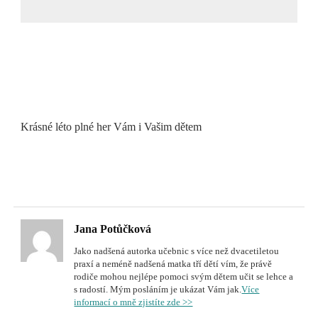
Krásné léto plné her Vám i Vašim dětem
Jana Potůčková
Jako nadšená autorka učebnic s více než dvacetiletou
praxí a neméně nadšená matka tří dětí vím, že právě
rodiče mohou nejlépe pomoci svým dětem učit se lehce a
s radostí. Mým posláním je ukázat Vám jak.
Více
informací o mně zjistíte zde >>