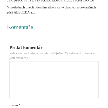
Jak pracovat s pásy ABECEDA a POČÍTÁNÍ DO 20
V posledních dnech odesílám stále více výukových a dekoračních
pásů ABECEDA a…
Komentáře
Přidat komentář
Vaše e-mailová adresa nebude zveřejněna.
Vyžadované informace
jsou označeny
*
Jméno
*