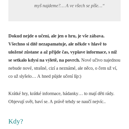
myš najdeme?… A ve všech se píše…“
Dokud nejde o učení, ale jen o hru, je vše zábava.
Všechno si dítě nezapamatuje, ale někde v hlavě to
uložené zůstane a až přijde čas, vyplave informace, s níž
se setkalo kdysi na výletě, na povrch.
Nové učivo najednou
nebude nové, strašné, cizí a neznámé, ale něco, o čem už ví,
co už slyšelo… A hned půjde učení líp:)
Krátké hry, krátké informace, hádanky… to mají děti rády.
Objevují svět, baví se. A právě tehdy se naučí nejvíc..
Kdy?