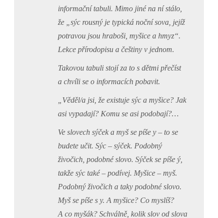
informační tabuli. Mimo jiné na ní stálo,
že „
sýc rousný je typická noční sova, jejíž
potravou jsou hraboši, myšice a hmyz“
.
Lekce přírodopisu a češtiny v jednom.
Takovou tabuli stojí za to s dětmi přečíst
a chvíli se o informacích pobavit.
„Věděl/a jsi, že existuje sýc a myšice? Jak
asi vypadají? Komu se asi podobají?…
Ve slovech sýček a myš se píše
y
– to se
budete učit. Sýc – sýček. Podobný
živočich, podobné slovo. Sýček se píše ý,
takže sýc také – podívej. Myšice – myš.
Podobný živočich a taky podobné slovo.
Myš se píše s y. A myšice? Co myslíš?
A co myšák? Schválně, kolik slov od slova