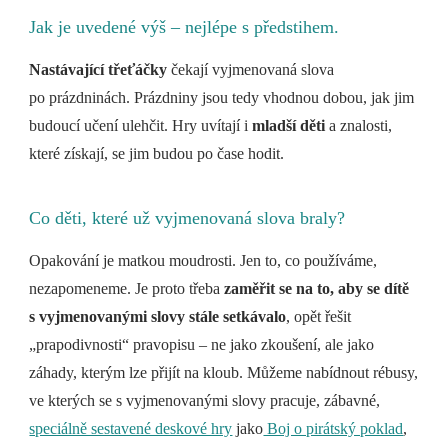
Jak je uvedené výš – nejlépe s předstihem.
Nastávající třeťáčky
čekají vyjmenovaná slova
po prázdninách. Prázdniny jsou tedy vhodnou dobou, jak jim
budoucí učení ulehčit. Hry uvítají i
mladší děti
a znalosti,
které získají, se jim budou po čase hodit.
Co děti, které už vyjmenovaná slova braly?
Opakování je matkou moudrosti. Jen to, co používáme,
nezapomeneme. Je proto třeba
zaměřit se na to, aby se dítě
s vyjmenovanými slovy stále setkávalo
, opět řešit
„prapodivnosti“ pravopisu – ne jako zkoušení, ale jako
záhady, kterým lze přijít na kloub. Můžeme nabídnout rébusy,
ve kterých se s vyjmenovanými slovy pracuje, zábavné,
speciálně sestavené deskové hry
jako
Boj o pirátský poklad
,