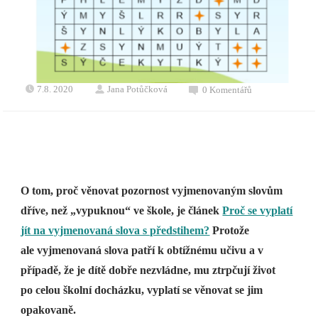
7.8. 2020
Jana Potůčková
0 Komentářů
O tom, proč věnovat pozornost vyjmenovaným slovům
dříve, než „vypuknou“ ve škole, je článek
Proč se vyplatí
jít na vyjmenovaná slova s předstihem?
Protože
ale vyjmenovaná slova patří k obtížnému učivu a v
případě, že je dítě dobře nezvládne, mu ztrpčují život
po celou školní docházku, vyplatí se věnovat se jim
opakovaně.