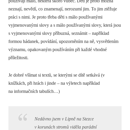
používají málo, některá skoro vůbec. Děti je proto možná
neznají, nevědí, co znamenají, nerozumí jim. To jim ztěžuje
práci s nimi. Je proto třeba děti s málo používanými
vyjmenovanými slovy a s málo používanými slovy, která jsou
s vyjmenovanými slovy příbuzná, seznámit – například
formou hádanek, povídání, upozorněním na ně, vysvětlením
významu, opakovaným používáním při každé vhodné
příležitosti.
Je dobré všímat si textů, se kterými se dítě setkává (v
knížkách, při hrách i jinde – na výletech například
na informačních tabulích…)
Nedávno jsem v Lipně na Stezce
v korunách stromů viděla parádní