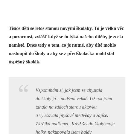
Tisíce dětí se letos stanou novými školáky. To je velká věc
a pozornost, zvlášť když se to týká našeho dítěte, je zcela
namístě. Dnes tedy o tom, co je nutné, aby dítě mohlo
nastoupit do školy a aby se z předškoláčka mohl stát
úspěšný školák.
Vzpomínám si, jak jsem se chystala
do školy já – nadšení veliké. Už rok jsem
tahala na zádech starou aktovku
a vyučovala plyšové medvědy a zajíce.
Zkrátka nadšenec. Když šly do školy moje
holky, nakupovala jsem haldy