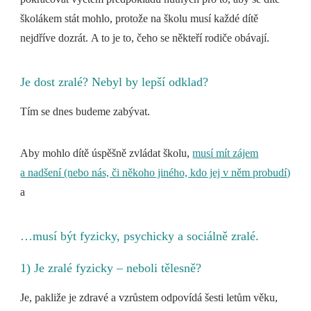
školákem stát mohlo, protože na školu musí každé dítě
nejdříve dozrát. A to je to, čeho se někteří rodiče obávají.
Je dost zralé? Nebyl by lepší odklad?
Tím se dnes budeme zabývat.
Aby mohlo dítě úspěšně zvládat školu,
musí mít zájem
a nadšení (nebo nás, či někoho jiného, kdo jej v něm probudí)
a
…musí být fyzicky, psychicky a sociálně zralé.
1) Je zralé fyzicky – neboli tělesně?
Je, pakliže je zdravé a vzrůstem odpovídá šesti letům věku,