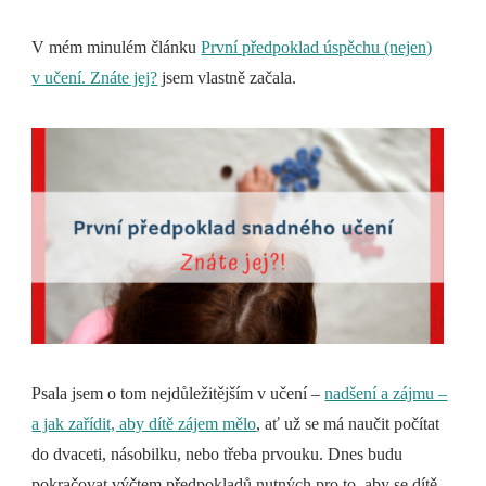
V mém minulém článku
První předpoklad úspěchu (nejen)
v učení. Znáte jej?
jsem vlastně začala.
Psala jsem o tom nejdůležitějším v učení –
nadšení a zájmu –
a jak zařídit, aby dítě zájem mělo
, ať už se má naučit počítat
do dvaceti, násobilku, nebo třeba prvouku. Dnes budu
pokračovat výčtem předpokladů nutných pro to, aby se dítě