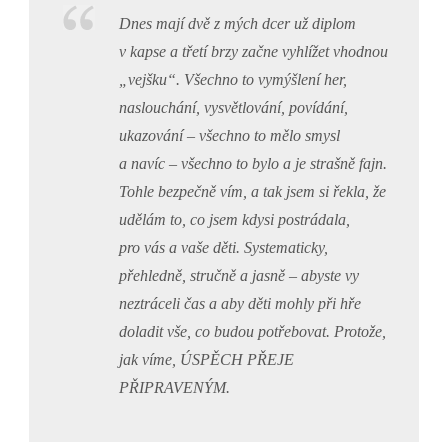
Dnes mají dvě z mých dcer už diplom
v kapse a třetí brzy začne vyhlížet vhodnou
„vejšku“. Všechno to vymýšlení her,
naslouchání, vysvětlování, povídání,
ukazování – všechno to mělo smysl
a navíc – všechno to bylo a je strašně fajn.
Tohle bezpečně vím, a tak jsem si řekla, že
udělám to, co jsem kdysi postrádala,
pro vás a vaše děti. Systematicky,
přehledně, stručně a jasně – abyste vy
neztráceli čas a aby děti mohly při hře
doladit vše, co budou potřebovat. Protože,
jak víme, ÚSPĚCH PŘEJE
PŘIPRAVENÝM.