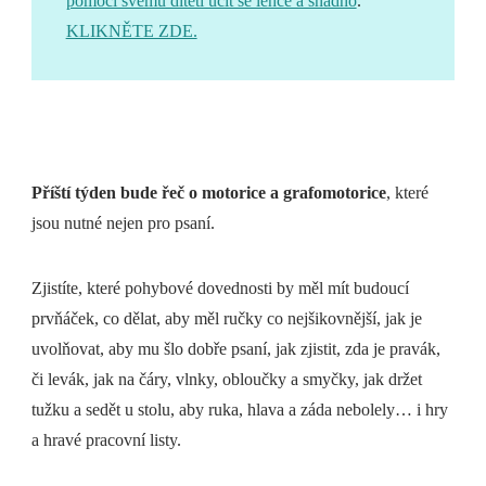
pomoci svému dítěti učit se lehce a snadno
.
KLIKNĚTE ZDE.
Příští týden bude řeč o motorice a grafomotorice
, které
jsou nutné nejen pro psaní.
Zjistíte, které pohybové dovednosti by měl mít budoucí
prvňáček, co dělat, aby měl ručky co nejšikovnější, jak je
uvolňovat, aby mu šlo dobře psaní, jak zjistit, zda je pravák,
či levák, jak na čáry, vlnky, obloučky a smyčky, jak držet
tužku a sedět u stolu, aby ruka, hlava a záda nebolely… i hry
a hravé pracovní listy.