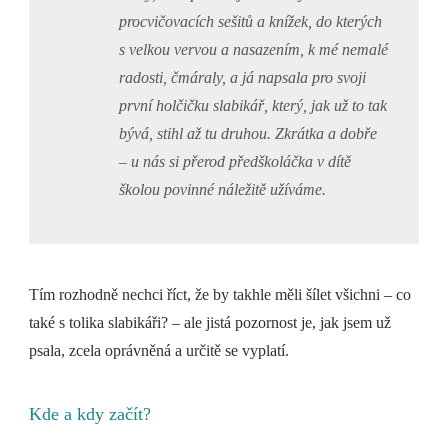
procvičovacích sešitů a knížek, do kterých
s velkou vervou a nasazením, k mé nemalé
radosti, čmáraly, a já napsala pro svoji
první holčičku slabikář, který, jak už to tak
bývá, stihl až tu druhou. Zkrátka a dobře
– u nás si přerod předškoláčka v dítě
školou povinné náležitě užíváme.
Tím rozhodně nechci říct, že by takhle měli šílet všichni – co
také s tolika slabikáři? – ale jistá pozornost je, jak jsem už
psala, zcela oprávněná a určitě se vyplatí.
Kde a kdy začít?