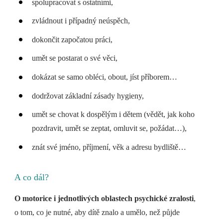
spolupracovat s ostatními,
zvládnout i případný neúspěch,
dokončit započatou práci,
umět se postarat o své věci,
dokázat se samo obléci, obout, jíst příborem…
dodržovat základní zásady hygieny,
umět se chovat k dospělým i dětem (vědět, jak koho
pozdravit, umět se zeptat, omluvit se, požádat…),
znát své jméno, příjmení, věk a adresu bydliště…
A co dál?
O motorice i jednotlivých oblastech psychické zralosti
,
o tom, co je nutné, aby dítě znalo a umělo, než půjde