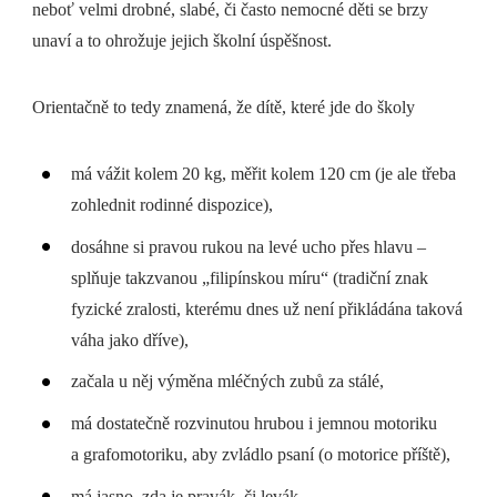
neboť velmi drobné, slabé, či často nemocné děti se brzy
unaví a to ohrožuje jejich školní úspěšnost.
Orientačně to tedy znamená, že dítě, které jde do školy
má vážit kolem 20 kg, měřit kolem 120 cm (je ale třeba
zohlednit rodinné dispozice),
dosáhne si pravou rukou na levé ucho přes hlavu –
splňuje takzvanou „filipínskou míru“ (tradiční znak
fyzické zralosti, kterému dnes už není přikládána taková
váha jako dříve),
začala u něj výměna mléčných zubů za stálé,
má dostatečně rozvinutou hrubou i jemnou motoriku
a grafomotoriku, aby zvládlo psaní (o motorice příště),
má jasno, zda je pravák, či levák.