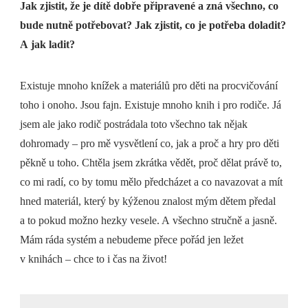
Jak zjistit, že je dítě dobře připravené a zná všechno, co
bude nutně potřebovat? Jak zjistit, co je potřeba doladit?
A jak ladit?
Existuje mnoho knížek a materiálů pro děti na procvičování
toho i onoho. Jsou fajn. Existuje mnoho knih i pro rodiče. Já
jsem ale jako rodič postrádala toto všechno tak nějak
dohromady – pro mě vysvětlení co, jak a proč a hry pro děti
pěkně u toho. Chtěla jsem zkrátka vědět, proč dělat právě to,
co mi radí, co by tomu mělo předcházet a co navazovat a mít
hned materiál, který by kýženou znalost mým dětem předal
a to pokud možno hezky vesele. A všechno stručně a jasně.
Mám ráda systém a nebudeme přece pořád jen ležet
v knihách – chce to i čas na život!