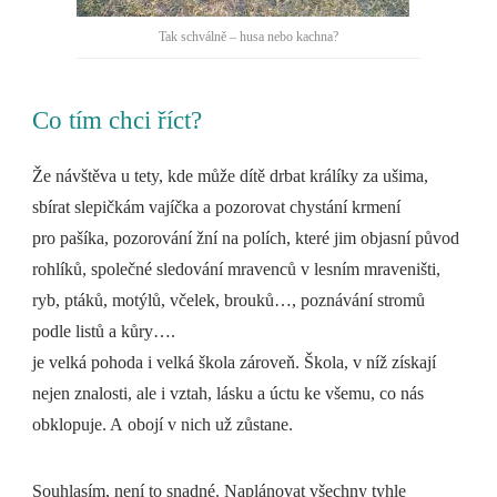
Tak schválně – husa nebo kachna?
Co tím chci říct?
Že návštěva u tety, kde může dítě drbat králíky za ušima,
sbírat slepičkám vajíčka a pozorovat chystání krmení
pro pašíka, pozorování žní na polích, které jim objasní původ
rohlíků, společné sledování mravenců v lesním mraveništi,
ryb, ptáků, motýlů, včelek, brouků…, poznávání stromů
podle listů a kůry….
je velká pohoda i velká škola zároveň. Škola, v níž získají
nejen znalosti, ale i vztah, lásku a úctu ke všemu, co nás
obklopuje. A obojí v nich už zůstane.
Souhlasím, není to snadné. Naplánovat všechny tyhle