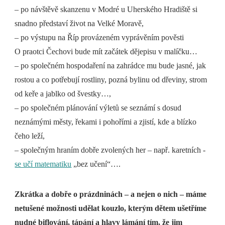
– po návštěvě skanzenu v Modré u Uherského Hradiště si
snadno představí život na Velké Moravě,
– po výstupu na Říp provázeném vyprávěním pověsti
O praotci Čechovi bude mít začátek dějepisu v malíčku…
– po společném hospodaření na zahrádce mu bude jasné, jak
rostou a co potřebují rostliny, pozná bylinu od dřeviny, strom
od keře a jablko od švestky…,
– po společném plánování výletů se seznámí s dosud
neznámými městy, řekami i pohořími a zjistí, kde a blízko
čeho leží,
– společným hraním dobře zvolených her – např. karetních -
se učí matematiku
„bez učení“….
Zkrátka a dobře o prázdninách – a nejen o nich – máme
netušené možnosti udělat kouzlo, kterým dětem ušetříme
nudné biflování, tápání a hlavy lámání tím, že jim