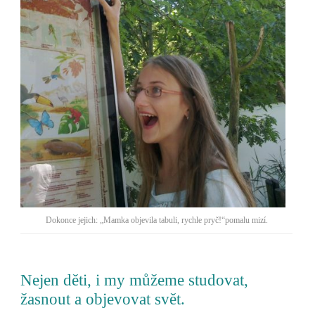
Dokonce jejich: „Mamka objevila tabuli, rychle pryč!“pomalu mizí.
Nejen děti, i my můžeme studovat,
žasnout a objevovat svět.