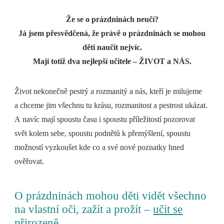
Že se o prázdninách neučí?
Já jsem přesvědčená, že právě o prázdninách se mohou
děti naučit nejvíc.
Mají totiž dva nejlepší učitele – ŽIVOT a NÁS.
Život nekonečně pestrý a rozmanitý a nás, kteří je milujeme
a chceme jim všechnu tu krásu, rozmanitost a pestrost ukázat.
A navíc mají spoustu času i spoustu příležitostí pozorovat
svět kolem sebe, spoustu podnětů k přemýšlení, spoustu
možností vyzkoušet kde co a své nové poznatky hned
ověřovat.
O prázdninách mohou děti vidět všechno
na vlastní oči, zažít a prožít –
učit se
přirozeně
.