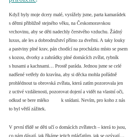
Když byly moje dcery malé, vyrážely jsme, parta kamarádek
s dětmi přibližně stejného věku, na Českomoravskou
vrchovinu, aby se děti nadechly čerstvého vzduchu. Žádný
luxus, ale les a dobrodružství přímo za dveřmi. A taky louky
a pastviny plné krav, pán chodící na procházku místo se psem
s kozou, dvorky a zahrádky plné domácích zvířat, rybník
s husami a kachnami… Prostě paráda. Jednou jsme se celé
nadšené vetřely do kravína, aby si děcka mohla pořádně
prohlédnout ta obrovská zvířata, která zatím pozorovala jen
z uctivé vzdálenosti, pozorovat dojení a vidět na vlastní oči,
odkud se bere mléko k snídani. Nevím, pro koho z nás
to byl větší zážitek.
V první třídě se děti učí o domácích zvířatech – která to jsou,
co nám dávají, jak říkáme jejich mláďatům, jak se ozývají…