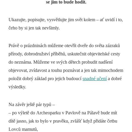
se jim to bude hodit.
Ukazujte, popisujte, vysvětlujte jim svět kolem – ať uvidí i to,
čeho by si jen tak nevšimly.
Právě o prázdninách můžeme otevřít dveře do světa zázraků
přírody, dobrodružství příběhů, uskutečnit objevitelské cesty
do neznáma. Můžeme ve svých dětech probudit nadšení
objevovat, zvídavost a touhu poznávat a jen tak mimochodem
položit dobrý základ pro jejich budoucí
snadné učení
a dobré
výsledky.
Na závěr ještě pár typů –
– po výletě do Archeoparku v Pavlově na Pálavě bude mít
dítě jasno, jak to bylo v pravěku, zvlášť když přidáte četbu
Lovců mamutů,