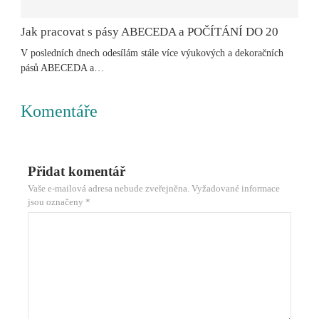
Jak pracovat s pásy ABECEDA a POČÍTÁNÍ DO 20
V posledních dnech odesílám stále více výukových a dekoračních
pásů ABECEDA a…
Komentáře
Přidat komentář
Vaše e-mailová adresa nebude zveřejněna.
Vyžadované informace
jsou označeny
*