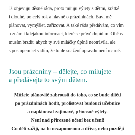
Já objevuju děsně ráda, proto miluju výlety s dětmi, krátké
i dlouhé, po celý rok a hlavně o prázdninách. Baví mě
plánovat, vymýšlet, zařizovat. A také ráda předávám, co vím
a znám i kdejakou informaci, které se právě dopídím. Občas
musím brzdit, abych ty své miláčky úplně neotrávila, ale
s postupem let vidím, že tohle snažení opravdu není marné.
Jsou prázdniny – dělejte, co milujete
a předávejte to svým dětem.
Můžete plánovitě zabrousit do toho, co se bude dítěti
po prázdninách hodit, prolistovat budoucí učebnice
a naplánovat zajímavé, přínosné výlety.
Není nad přirozené učení bez učení!
Co děti zažijí, na to nezapomenou a dříve, nebo později