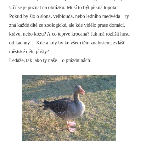
Učí se je poznat na obrázku. Musí to být pěkná lopota!
Pokud by šlo o slona, velblouda, nebo ledního medvěda – ty
zná každé dítě ze zoologické, ale kde vidělo prase domácí,
krávu, nebo kozu? A co teprve krocana? Jak má rozlišit husu
od kachny… Kde a kdy by ke všem těm znalostem, zvlášť
městské děti, přišly?
Ledaže, tak jako ty naše – o prázdninách!