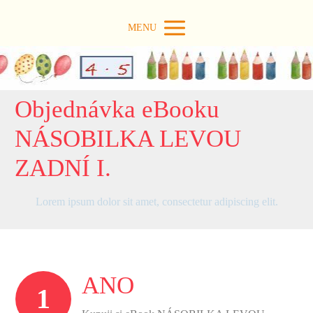
MENU
Objednávka eBooku
NÁSOBILKA LEVOU
ZADNÍ I.
Lorem ipsum dolor sit amet, consectetur adipiscing elit.
ANO
1