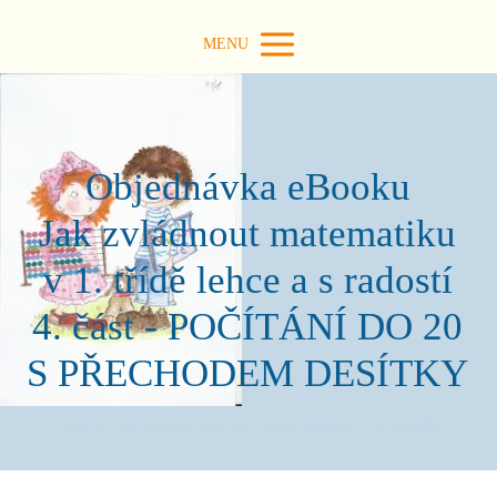
MENU
Objednávka eBooku
Jak zvládnout matematiku
v 1. třídě lehce a s radostí
4. část - POČÍTÁNÍ DO 20
S PŘECHODEM DESÍTKY
Lorem ipsum dolor sit amet, consectetur adipiscing elit.