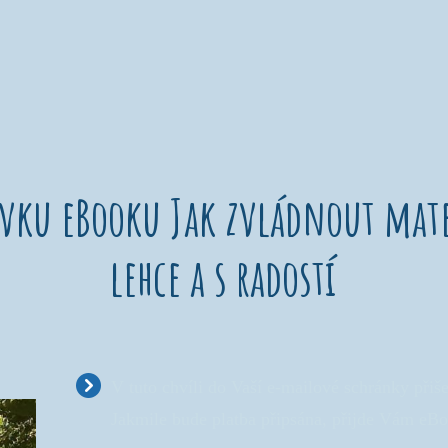
ávku eBooku Jak zvládnout mate
lehce a s radostí
V tuto chvíli do Vaší e-mailové schránky přiše
Jakmile bude platba připsána, přijde Vám eB