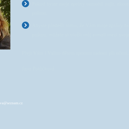
Pokud byste moje zprávy nemohli najít, zkont
poštou.
Abyste předešli tomu, že Vám moje zprávy b
poštou, můžete si uložit můj e-mail mezi svoj
Přeji Vám i Vašim dětem spoustu radosti při učení,
Jana Potůčková
ova@seznam.cz