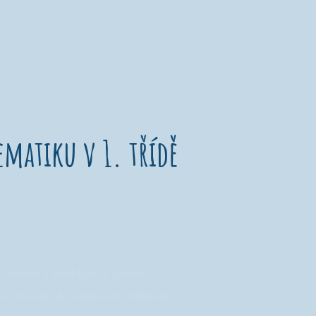
matiku v 1. třídě
l e-mail s podklady k platbě.
ook rovnou do e-mailové schránky.